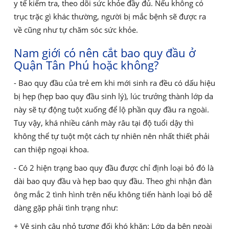
y tế kiểm tra, theo dõi sức khỏe đầy đủ. Nếu không có
trục trặc gì khác thường, người bị mắc bệnh sẽ được ra
về cũng như tự chăm sóc sức khỏe.
Nam giới có nên cắt bao quy đầu ở
Quận Tân Phú hoặc không?
- Bao quy đầu của trẻ em khi mới sinh ra đều có dấu hiệu
bị hẹp (hẹp bao quy đầu sinh lý), lúc trưởng thành lớp da
này sẽ tự động tuột xuống để lộ phần quy đầu ra ngoài.
Tuy vậy, khá nhiều cánh mày râu tại độ tuổi dậy thì
không thể tự tuột một cách tự nhiên nên nhất thiết phải
can thiệp ngoại khoa.
- Có 2 hiện trạng bao quy đầu được chỉ định loại bỏ đó là
dài bao quy đầu và hẹp bao quy đầu. Theo ghi nhận đàn
ông mắc 2 tình hình trên nếu không tiến hành loại bỏ dễ
dàng gặp phải tình trạng như:
+ Vệ sinh cậu nhỏ tương đối khó khăn: Lớp da bên ngoài