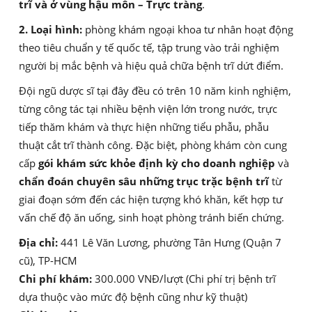
trĩ và ở vùng hậu môn – Trực tràng
.
2. Loại hình:
phòng khám ngoại khoa tư nhân hoạt động
theo tiêu chuẩn y tế quốc tế, tập trung vào trải nghiệm
người bị mắc bệnh và hiệu quả chữa bệnh trĩ dứt điểm.
Đội ngũ dược sĩ tại đây đều có trên 10 năm kinh nghiệm,
từng công tác tại nhiều bệnh viện lớn trong nước, trực
tiếp thăm khám và thực hiện những tiểu phẫu, phẫu
thuật cắt trĩ thành công. Đặc biệt, phòng khám còn cung
cấp
gói khám sức khỏe định kỳ cho doanh nghiệp
và
chẩn đoán chuyên sâu những trục trặc bệnh trĩ
từ
giai đoạn sớm đến các hiện tượng khó khăn, kết hợp tư
vấn chế độ ăn uống, sinh hoạt phòng tránh biến chứng.
Địa chỉ:
441 Lê Văn Lương, phường Tân Hưng (Quận 7
cũ), TP-HCM
Chi phí khám:
300.000 VNĐ/lượt (Chi phí trị bệnh trĩ
dựa thuộc vào mức độ bệnh cũng như kỹ thuật)