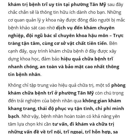
khám trị bệnh trĩ uy tín tại phường Tân Mỹ
sau đây
chắc chắn sẽ là thông tin hữu ích dành cho bạn. Những
cơ quan quản lý y khoa này được đông đảo người bị mắc
bệnh khảo sát cao nhờ
dịch vụ đến khám chuyên
nghiệp, đội ngũ bác sĩ chuyên khoa hậu môn – Trực
tràng tận tâm, cùng cơ sở vật chất tiên tiến
. Bên
cạnh đấy, quy trình khám chữa bệnh ở đây được xây
dựng khoa học, đảm bảo
hiệu quả chữa bệnh trĩ
nhanh chóng, an toàn và bảo mật cao nhất thông
tin bệnh nhân
.
Không chỉ tập trung vào hiệu quả chữa trị, một số
phòng
khám chữa bệnh trĩ ở phường Tân Mỹ
còn chú trọng
đến trải nghiệm của bệnh nhân qua
không gian khám
khang trang, thái độ phục vụ tận tình, chi phí minh
bạch
. Nhờ vậy, bệnh nhân hoàn toàn có khả năng yên
tâm lựa chọn khi cần
tư vấn, đi khám và chữa trị
những vấn đề về trĩ nội, trĩ ngoại, trĩ hỗn hợp, sa