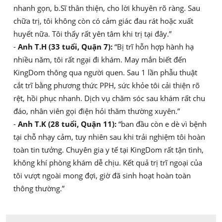
nhanh gọn, b.Sĩ thân thiện, cho lời khuyên rõ ràng. Sau
chữa trị, tôi không còn có cảm giác đau rát hoặc xuất
huyết nữa. Tôi thấy rất yên tâm khi trị tại đây.”
-
Anh T.H (33 tuổi, Quận 7):
“Bị trĩ hỗn hợp hành hạ
nhiều năm, tôi rất ngại đi khám. May mắn biết đến
KingDom thông qua người quen. Sau 1 lần phẫu thuật
cắt trĩ bằng phương thức PPH, sức khỏe tôi cải thiện rõ
rệt, hồi phục nhanh. Dịch vụ chăm sóc sau khám rất chu
đáo, nhân viên gọi điện hỏi thăm thường xuyên.”
-
Anh T.K (28 tuổi, Quận 11):
“ban đầu còn e dè vì bệnh
tại chỗ nhạy cảm, tuy nhiên sau khi trải nghiệm tôi hoàn
toàn tin tưởng. Chuyên gia y tế tại KingDom rất tận tình,
không khí phòng khám dễ chịu. Kết quả trị trĩ ngoại của
tôi vượt ngoài mong đợi, giờ đã sinh hoạt hoàn toàn
thông thường.”