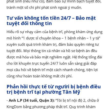
phát sinh (nếu như có), đảm bảo sự minh bạch tuyệt đối,
tránh một số chi phí phát sinh ngoài ý muốn.
Tư vấn không tốn tiền 24/7 – Bảo mật
tuyệt đối thông tin
Hiểu rõ sự nhạy cảm của bệnh trĩ, phòng khám ứng dụng
mô hình “1 dược sĩ chuyên khoa – 1 bệnh nhân – 1 y tá”
xuyên suốt quá trình khám trị, đảm bảo quyền riêng tư
tuyệt đối. Mọi thông tin cá nhân và hồ sơ bệnh án đều
được mã hóa và bảo mật nghiêm ngặt. Hệ thống tổng đài
cho lời khuyên trực tuyến 24/7 luôn sẵn sàng giải đáp
mọi câu hỏi về bệnh trĩ một cách nhanh chóng, tiện lợi
cũng như hoàn toàn không mất chi phí.
Phản hồi thực tế từ người bị bệnh điều
trị bệnh trĩ tại phường Tân Mỹ
-
Anh L.P (34 tuổi, Quận 3):
“Tôi bị trĩ nội độ 2, chữa ở
KingDom bằng phương pháp thắt trĩ. Quy trình khám