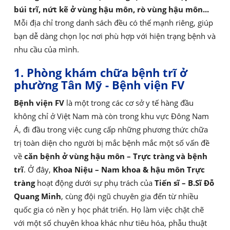
búi trĩ, nứt kẽ ở vùng hậu môn, rò vùng hậu môn...
Mỗi địa chỉ trong danh sách đều có thế mạnh riêng, giúp
bạn dễ dàng chọn lọc nơi phù hợp với hiện trạng bệnh và
nhu cầu của mình.
1. Phòng khám chữa bệnh trĩ ở
phường Tân Mỹ - Bệnh viện FV
Bệnh viện FV
là một trong các cơ sở y tế hàng đầu
không chỉ ở Việt Nam mà còn trong khu vực Đông Nam
Á, đi đầu trong việc cung cấp những phương thức chữa
trị toàn diện cho người bị mắc bệnh mắc một số vấn đề
về
căn bệnh ở vùng hậu môn – Trực tràng và bệnh
trĩ
. Ở đây,
Khoa Niệu – Nam khoa & hậu môn Trực
tràng
hoạt động dưới sự phụ trách của
Tiến sĩ – B.Sĩ Đỗ
Quang Minh
, cùng đội ngũ chuyên gia đến từ nhiều
quốc gia có nền y học phát triển. Họ làm việc chặt chẽ
với một số chuyên khoa khác như tiêu hóa, phẫu thuật