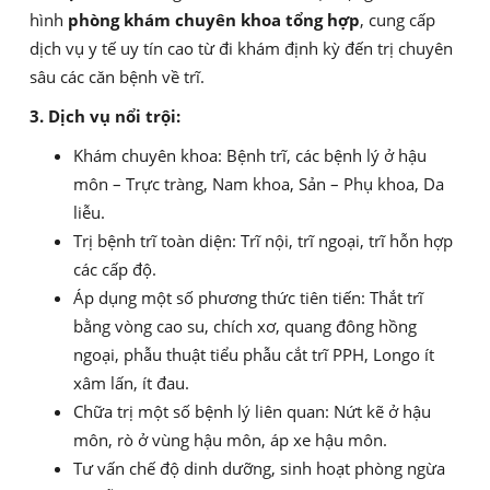
hình
phòng khám chuyên khoa tổng hợp
, cung cấp
dịch vụ y tế uy tín cao từ đi khám định kỳ đến trị chuyên
sâu các căn bệnh về trĩ.
3. Dịch vụ nổi trội:
Khám chuyên khoa: Bệnh trĩ, các bệnh lý ở hậu
môn – Trực tràng, Nam khoa, Sản – Phụ khoa, Da
liễu.
Trị bệnh trĩ toàn diện: Trĩ nội, trĩ ngoại, trĩ hỗn hợp
các cấp độ.
Áp dụng một số phương thức tiên tiến: Thắt trĩ
bằng vòng cao su, chích xơ, quang đông hồng
ngoại, phẫu thuật tiểu phẫu cắt trĩ PPH, Longo ít
xâm lấn, ít đau.
Chữa trị một số bệnh lý liên quan: Nứt kẽ ở hậu
môn, rò ở vùng hậu môn, áp xe hậu môn.
Tư vấn chế độ dinh dưỡng, sinh hoạt phòng ngừa