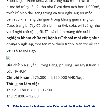
Khoa Niệu – Nam khoa & tại vùng hậu môn Trực tràng
được bố trí tại lầu 2, tòa nhà F với diện tích hơn 1.000m²,
thiết kế hiện đại, sang trọng và tiện nghi. Người mắc
bệnh có khả năng thư giãn trong không gian riêng tư,
được trang bị đầy đủ tiện ích như tivi, sofa, wifi cũng như
vị trí nghỉ chờ rộng rãi. Tất cả nhằm mang đến
trải
nghiệm khám chữa trị bệnh trĩ thoải mái cũng như
chuyên nghiệp
, xóa tan mọi thiếu tự tin, trăn trở về căn
bệnh khó nói này.
Địa chỉ:
6 Nguyễn Lương Bằng, phường Tân Mỹ (Quận 7
cũ), TP-HCM
Chi phí khám:
575.000 – 1.150.000 VNĐ/lượt
Thời gian làm việc:
Thứ 2 – Thứ 6: 8:00 – 17:00
Thứ 7: 8:00 – 12:00
2. Phòng khám chữa trị bệnh trĩ ở