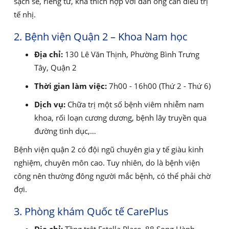
sạch sẽ, riêng tư, khá thích hợp với đàn ông cần điều trị
tế nhị.
2. Bệnh viện Quận 2 – Khoa Nam học
Địa chỉ:
130 Lê Văn Thịnh, Phường Bình Trưng
Tây, Quận 2
Thời gian làm việc:
7h00 - 16h00 (Thứ 2 - Thứ 6)
Dịch vụ:
Chữa trị một số bệnh viêm nhiễm nam
khoa, rối loạn cương dương, bệnh lây truyền qua
đường tình dục,…
Bệnh viện quận 2 có đội ngũ chuyên gia y tế giàu kinh
nghiệm, chuyên môn cao. Tuy nhiên, do là bệnh viện
công nên thường đông người mắc bệnh, có thể phải chờ
đợi.
3. Phòng khám Quốc tế CarePlus
Địa chỉ:
Tầng trệt Estella Place, 88 Song Hành,