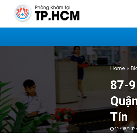
Home
Bl
87-9
Quận
Tín
12/08/202