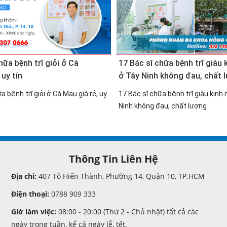
hữa bệnh trĩ giỏi ở Cà
17 Bác sĩ chữa bệnh trĩ giàu
 uy tín
ở Tây Ninh không đau, chất 
a bệnh trĩ giỏi ở Cà Mau giá rẻ, uy
17 Bác sĩ chữa bệnh trĩ giàu kinh
Ninh không đau, chất lượng
Thông Tin Liên Hệ
Địa chỉ:
407 Tô Hiến Thành, Phường 14, Quận 10, TP.HCM
Điện thoại:
0788 909 333
Giờ làm việc:
08:00 - 20:00 (Thứ 2 - Chủ nhật) tất cả các
ngày trong tuần, kể cả ngày lễ, tết.