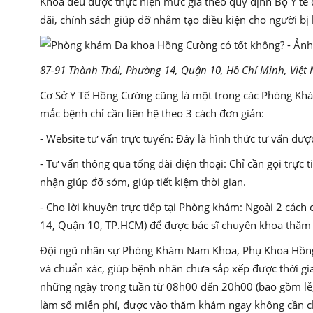
Khoa đều được thực hiện mức giá theo quy định Bộ Y tế
đãi, chính sách giúp đỡ nhằm tạo điều kiện cho người b
87-91 Thành Thái, Phường 14, Quận 10, Hồ Chí Minh, Việt
Cơ Sở Y Tế Hồng Cường cũng là một trong các Phòng Khá
mắc bệnh chỉ cần liên hệ theo 3 cách đơn giản:
- Website tư vấn trực tuyến: Đây là hình thức tư vấn đượ
- Tư vấn thông qua tổng đài điện thoại: Chỉ cần gọi trự
nhận giúp đỡ sớm, giúp tiết kiệm thời gian.
- Cho lời khuyên trực tiếp tại Phòng khám: Ngoài 2 cách
14, Quận 10, TP.HCM) để được bác sĩ chuyên khoa thăm 
Đội ngũ nhân sự Phòng Khám Nam Khoa, Phụ Khoa Hồng Cư
và chuẩn xác, giúp bệnh nhân chưa sắp xếp được thời gi
những ngày trong tuần từ 08h00 đến 20h00 (bao gồm lễ,
làm sổ miễn phí, được vào thăm khám ngay không cần ch