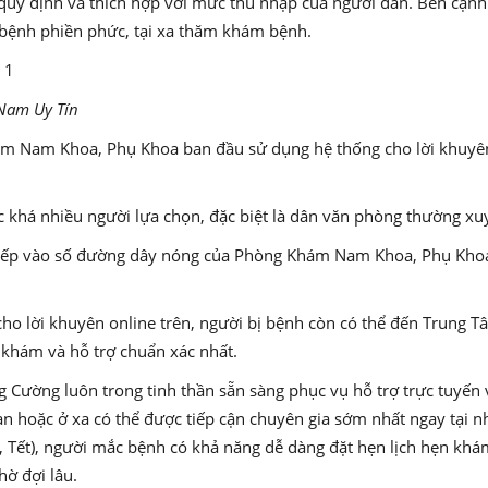
 quy định và thích hợp với mức thu nhập của người dân. Bên cạ
ị bệnh phiền phức, tại xa thăm khám bệnh.
 Nam Uy Tín
m Nam Khoa, Phụ Khoa ban đầu sử dụng hệ thống cho lời khuyên 
c khá nhiều người lựa chọn, đặc biệt là dân văn phòng thường xuy
c tiếp vào số đường dây nóng của Phòng Khám Nam Khoa, Phụ Khoa,
 cho lời khuyên online trên, người bị bệnh còn có thể đến Trung 
khám và hỗ trợ chuẩn xác nhất.
ờng luôn trong tinh thần sẵn sàng phục vụ hỗ trợ trực tuyến v
an hoặc ở xa có thể được tiếp cận chuyên gia sớm nhất ngay tại 
 Tết), người mắc bệnh có khả năng dễ dàng đặt hẹn lịch hẹn khá
ờ đợi lâu.