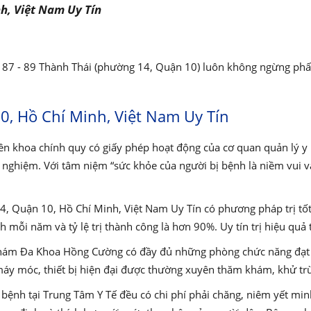
h, Việt Nam Uy Tín
87 - 89 Thành Thái (phường 14, Quận 10) luôn không ngừng ph
0, Hồ Chí Minh, Việt Nam Uy Tín
n khoa chính quy có giấy phép hoạt động của cơ quan quản lý y k
h nghiệm. Với tâm niệm “sức khỏe của người bị bệnh là niềm vui
 Quận 10, Hồ Chí Minh, Việt Nam Uy Tín có phương pháp trị tốt
mỗi năm và tỷ lệ trị thành công là hơn 90%. Uy tín trị hiệu qu
g Khám Đa Khoa Hồng Cường có đầy đủ những phòng chức năng đạ
 máy móc, thiết bị hiện đại được thường xuyên thăm khám, khử tr
ị bệnh tại Trung Tâm Y Tế đều có chi phí phải chăng, niêm yết m