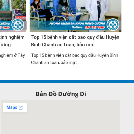
 kinh nghiệm
Top 15 bệnh viện cắt bao quy đầu Huyện
15 
lượng
Bình Chánh an toàn, bảo mật
ở H
 nghiệm ở Tây
Top 15 bệnh viện cắt bao quy đầu Huyện Bình
15 B
Chánh an toàn, bảo mật
ở H
Bản Đồ Đường Đi